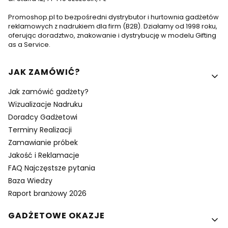
Promoshop.pl to bezpośredni dystrybutor i hurtownia gadżetów
reklamowych z nadrukiem dla firm (B2B). Działamy od 1998 roku,
oferując doradztwo, znakowanie i dystrybucję w modelu Gifting
as a Service.
Linki w stopce
JAK ZAMÓWIĆ?
Jak zamówić gadżety?
Wizualizacje Nadruku
Doradcy Gadżetowi
Terminy Realizacji
Zamawianie próbek
Jakość i Reklamacje
FAQ Najczęstsze pytania
Baza Wiedzy
Raport branżowy 2026
GADŻETOWE OKAZJE