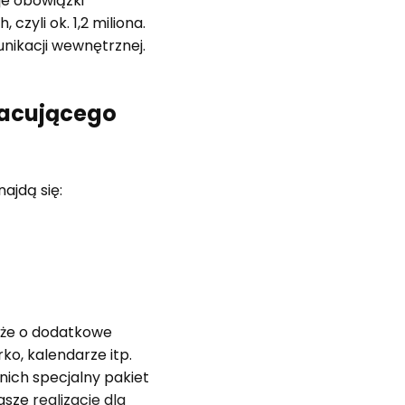
je obowiązki
zyli ok. 1,2 miliona.
nikacji wewnętrznej.
racującego
ajdą się:
akże o dodatkowe
rko, kalendarze itp.
nich specjalny pakiet
nasze
realizacje dla