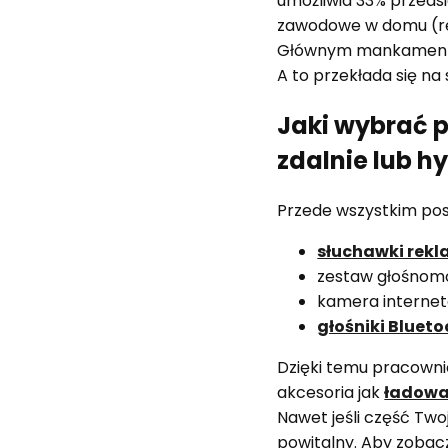
umożliwia 33% przedsi
zawodowe w domu (regu
Głównym mankamentem 
A to przekłada się na
Jaki wybrać p
zdalnie lub 
Przede wszystkim post
słuchawki rek
zestaw głośnom
kamera interne
głośniki Bluet
Dzięki temu pracownic
akcesoria jak
ładowa
Nawet jeśli część Two
powitalny. Aby zobacz