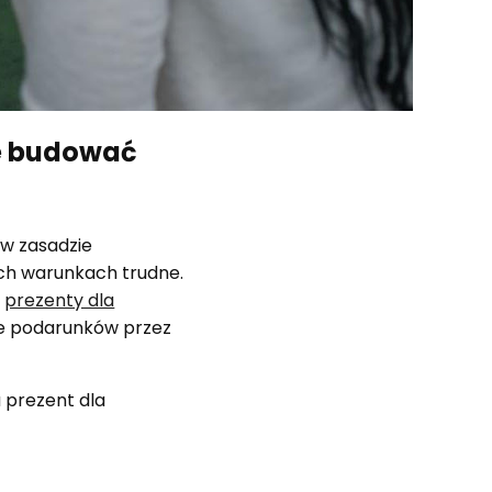
ie budować
 w zasadzie
ich warunkach trudne.
e
prezenty dla
e podarunków przez
 prezent dla