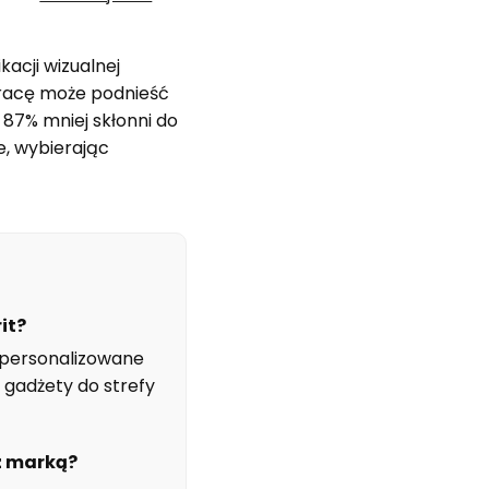
kacji wizualnej
racę może podnieść
87% mniej skłonni do
e, wybierając
it?
k personalizowane
 gadżety do strefy
z marką?