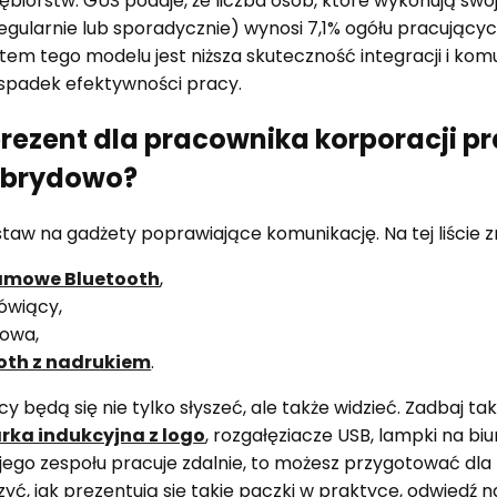
ębiorstw. GUS podaje, że liczba osób, które wykonują swo
larnie lub sporadycznie) wynosi 7,1% ogółu pracujących, c
tego modelu jest niższa skuteczność integracji i komu
 spadek efektywności pracy.
rezent dla pracownika korporacji p
hybrydowo?
aw na gadżety poprawiające komunikację. Na tej liście zn
lamowe Bluetooth
,
ówiący,
towa,
ooth z nadrukiem
.
y będą się nie tylko słyszeć, ale także widzieć. Zadbaj t
rka indukcyjna z logo
, rozgałęziacze USB, lampki na biu
jego zespołu pracuje zdalnie, to możesz przygotować dla 
yć, jak prezentują się takie paczki w praktyce, odwiedź 