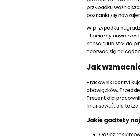
przypadku ważniejsza
poznania się nawzaje
W przypadku nagradza
chociażby nowoczes
konsola lub stół do p
oderwać się od codzie
Jak wzmacnia
Pracownik identyfikują
obowiązków. Przedsięb
Prezent dla pracownik
finansowa), ale takż
Jakie gadżety naj
Odzież reklamow