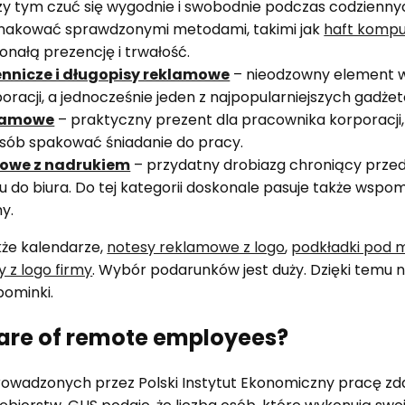
rzy tym czuć się wygodnie i swobodnie podczas codzienny
znakować sprawdzonymi metodami, takimi jak
haft komp
nałą prezencję i trwałość.
ennicze i długopisy reklamowe
– nieodzowny element 
oracji, a jednocześnie jeden z najpopularniejszych gadż
klamowe
– praktyczny prezent dla pracownika korporacj
osób spakować śniadanie do pracy.
owe z nadrukiem
– przydatny drobiazg chroniący przed
u do biura. Do tej kategorii doskonale pasuje także wspo
y.
kże kalendarze,
notesy reklamowe z logo
,
podkładki pod 
y z logo firmy
. Wybór podarunków jest duży. Dzięki temu n
pominki.
care of remote employees?
owadzonych przez Polski Instytut Ekonomiczny pracę zd