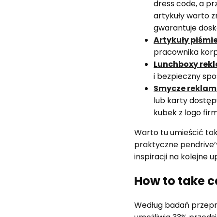
dress code, a p
artykuły warto 
gwarantuje dosko
Artykuły piśmi
pracownika korp
Lunchboxy re
i bezpieczny sp
Smycze reklam
lub karty dostęp
kubek z logo firm
Warto tu umieścić ta
praktyczne
pendrive’
inspiracji na kolejne u
How to take 
Według badań przepr