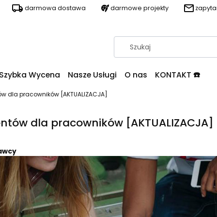
darmowa dostawa
darmowe projekty
zapyt
Szybka Wycena
Nasze Usługi
O nas
KONTAKT ☎️
ów dla pracowników [AKTUALIZACJA]
entów dla pracowników [AKTUALIZACJA]
awcy