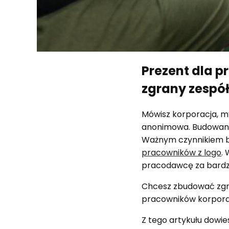
Prezent dla p
zgrany zespó
Mówisz korporacja, my
anonimowa. Budowanie
Ważnym czynnikiem b
pracowników z logo
.
pracodawcę za bardz
Chcesz zbudować zgra
pracowników korporac
Z tego artykułu dowies