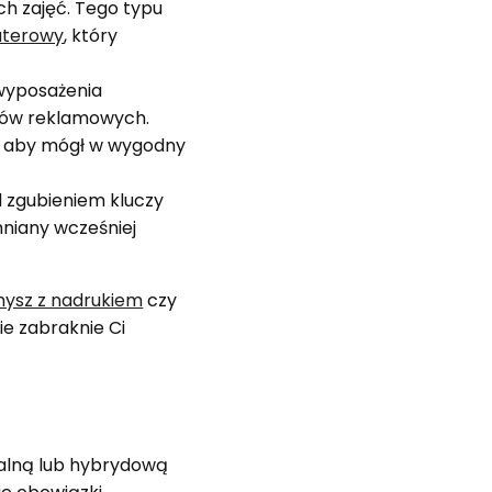
ch zajęć. Tego typu
uterowy
, który
wyposażenia
etów reklamowych.
i, aby mógł w wygodny
 zgubieniem kluczy
mniany wcześniej
mysz z nadrukiem
czy
ie zabraknie Ci
alną lub hybrydową