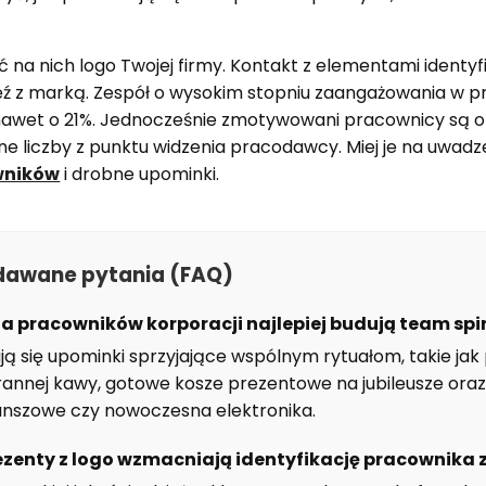
 na nich logo Twojej firmy. Kontakt z elementami identyfi
 z marką. Zespół o wysokim stopniu zaangażowania w p
awet o 21%. Jednocześnie zmotywowani pracownicy są o 
e liczby z punktu widzenia pracodawcy. Miej je na uwadz
wników
i drobne upominki.
adawane pytania (FAQ)
la pracowników korporacji najlepiej budują team spir
ają się upominki sprzyjające wspólnym rytuałom, takie ja
orannej kawy, gotowe kosze prezentowe na jubileusze oraz
planszowe czy nowoczesna elektronika.
ezenty z logo wzmacniają identyfikację pracownika 