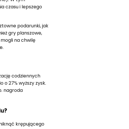
a czasu i lepszego
towne podarunki, jak
ież gry planszowe,
 mogli na chwilę
e.
lizację codziennych
o o 27% wyższy zysk.
p. nagroda
lu?
uniknąć krępującego