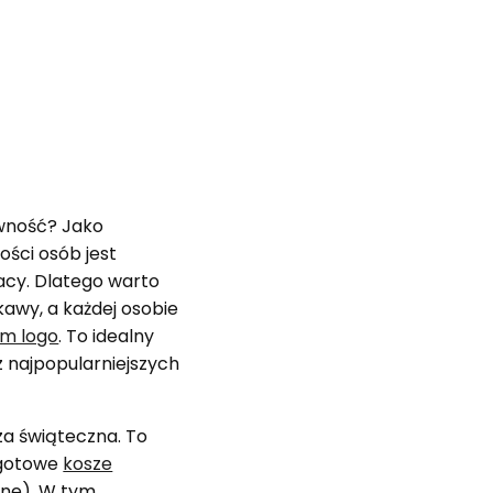
ywność? Jako
ości osób jest
acy. Dlatego warto
awy, a każdej osobie
ym logo
. To idealny
 najpopularniejszych
za świąteczna. To
i gotowe
kosze
lne). W tym