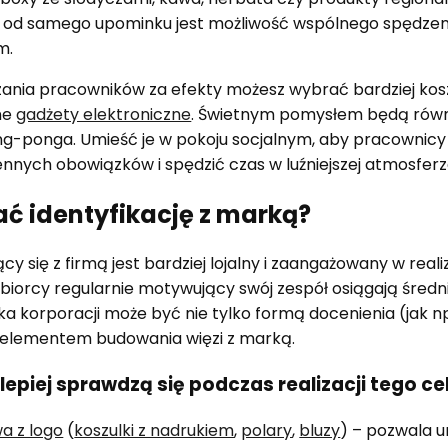
 od samego upominku jest możliwość wspólnego spędzeni
m.
nia pracowników za efekty możesz wybrać bardziej kosz
ne
gadżety elektroniczne
. Świetnym pomysłem będą równ
ing-ponga. Umieść je w pokoju socjalnym, aby pracownicy
nnych obowiązków i spędzić czas w luźniejszej atmosferz
ć identyfikację z marką?
cy się z firmą jest bardziej lojalny i zaangażowany w rea
iorcy regularnie motywujący swój zespół osiągają średni
a korporacji może być nie tylko formą docenienia (jak n
e elementem budowania więzi z marką.
lepiej sprawdzą się podczas realizacji tego ce
a z logo
(
koszulki z nadrukiem
,
polary
,
bluzy
) – pozwala 