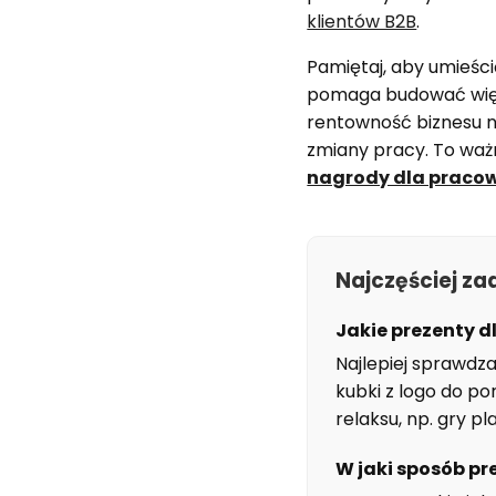
klientów B2B
.
Pamiętaj, aby umieścić
pomaga budować więź
rentowność biznesu n
zmiany pracy. To ważn
nagrody dla praco
Najczęściej z
Jakie prezenty d
Najlepiej sprawdz
kubki z logo do p
relaksu, np. gry 
W jaki sposób pr