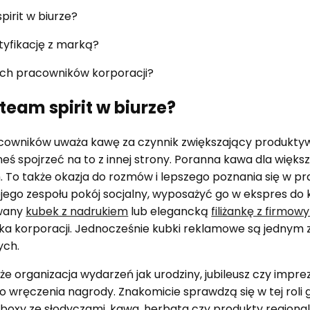
pirit w biurze?
tyfikację z marką?
ych pracowników korporacji?
team spirit w biurze?
acowników uważa kawę za czynnik zwiększający produkt
 spojrzeć na to z innej strony. Poranna kawa dla większ
 To także okazja do rozmów i lepszego poznania się w pr
jego zespołu pokój socjalny, wyposażyć go w ekspres do k
owany
kubek z nadrukiem
lub elegancką
filiżankę z firmow
ka korporacji. Jednocześnie kubki reklamowe są jednym z
ych.
że organizacja wydarzeń jak urodziny, jubileusz czy impre
do wręczenia nagrody. Znakomicie sprawdzą się w tej rol
boxy ze słodyczami, kawa, herbata czy produkty regiona