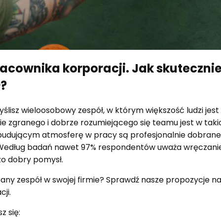
racownika korporacji. Jak skuteczn
ł?
ślisz wieloosobowy zespół, w którym większość ludzi jest
 zgranego i dobrze rozumiejącego się teamu jest w tak
udującym atmosferę w pracy są profesjonalnie dobran
 Według badań nawet 97% respondentów uważa wręczani
o dobry pomysł.
ny zespół w swojej firmie? Sprawdź nasze propozycje na
ji.
z się: