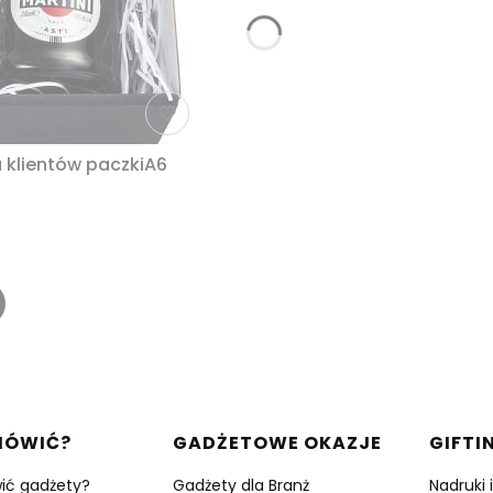
a klientów paczkiA6
w stopce
MÓWIĆ?
GADŻETOWE OKAZJE
GIFTI
ić gadżety?
Gadżety dla Branż
Nadruki 