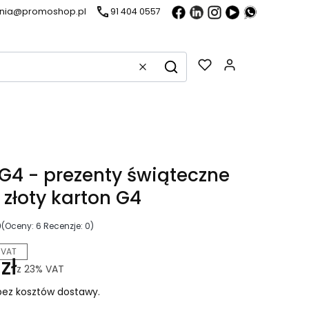
ania@promoshop.pl
91 404 0557
Gadżety w k
Wyczyść
Szukaj
 G4 - prezenty świąteczne
 złoty karton G4
0
(Oceny: 6 Recenzje: 0)
 VAT
zł
z
23%
VAT
ez kosztów dostawy.