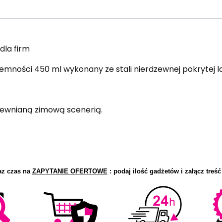
dla firm
emności 450 ml wykonany ze stali nierdzewnej pokrytej l
rewnianą zimową scenerią.
az czas na
ZAPYTANIE OFERTOWE
: podaj ilość gadżetów i załącz treść