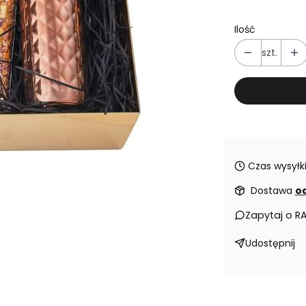
Ilość
szt.
Czas wysyłki
Dostawa
od
Zapytaj o R
Udostępnij