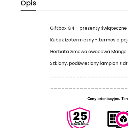
Opis
Giftbox G4 - prezenty świąteczne 
Kubek izotermiczny - termos o poj
Herbata zimowa owocowa Mango
Szklany, podświetlany lampion z d
_____________________
_____________________
Ceny orientacyjne.
Ter