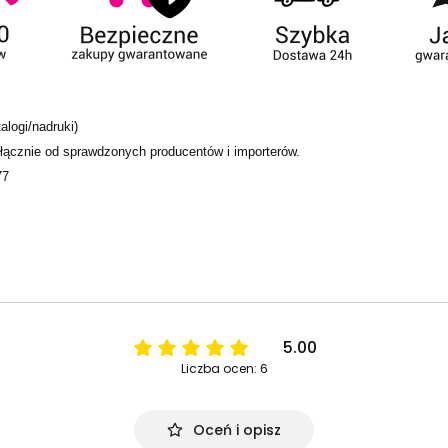
alogi/nadruki)
ącznie od sprawdzonych producentów i importerów.
77
5.00
Liczba ocen: 6
Oceń i opisz