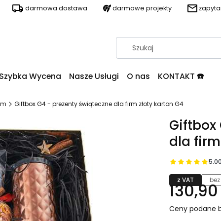
darmowa dostawa
darmowe projekty
zapyt
Szybka Wycena
Nasze Usługi
O nas
KONTAKT ☎️
irm
Giftbox G4 - prezenty świąteczne dla firm złoty karton G4
Giftbox
dla firm
5.0
z VAT
bez
130,90 
Ceny podane b