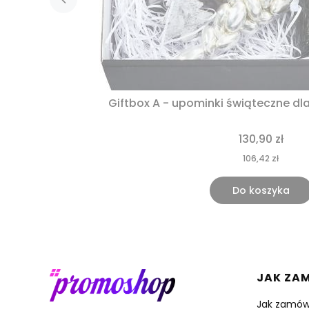
Giftbox A - upominki świąteczne dl
130,90 zł
106,42 zł
Do koszyka
Linki 
JAK ZA
Jak zamów