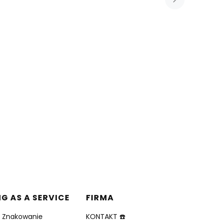
NG AS A SERVICE
FIRMA
i Znakowanie
KONTAKT ☎️