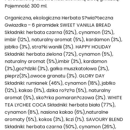
Pojemność 300 ml.
Organiczna, ekologiczna Herbata S?wia?teczna
Gwiazdka – 6 piramidek SWEET VANILLA BREAD
Składniki: herbata czarna (62%), cynamon (12%),
imbir (12%), naturalny aromat (5%), kardamon (3%),
jabłko (3%), stra?ki wanilii (3%). HAPPY HOLIDAY
Składniki: herbata zielona (72%), cynamon (5%),
naturalny aromat (5%),imbir (3%), kardamon
(3%),goz?dziki (3%), gałka muszkatołowa (3%),
pieprz(3%),owoce granatu (3%). GLORY DAY
Składniki: rumianek (46%), cynamon (18%), jabłko
(12%), kakao (11%), dzika ro?z?a (5%), naturalny
aromat (5%), sko?rka pomaran?czowa (3%). WHITE
TEA LYCHEE COCA Składniki: herbata biała (77%),
cynamon (8%), nasiona kakao (6%),naturalne
aromaty (5%), kokos (3%), liczi (1%). SAVOURY BLEND
Składniki: herbata czarna (50%), cynamon (26%),