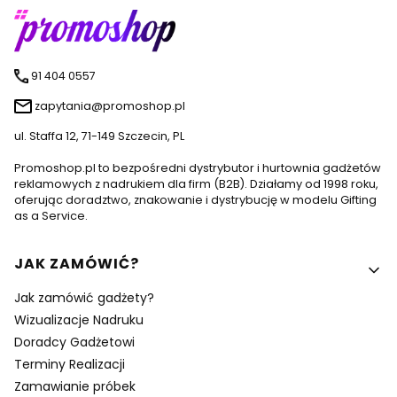
91 404 0557
zapytania@promoshop.pl
ul. Staffa 12, 71-149 Szczecin, PL
Promoshop.pl to bezpośredni dystrybutor i hurtownia gadżetów
reklamowych z nadrukiem dla firm (B2B). Działamy od 1998 roku,
oferując doradztwo, znakowanie i dystrybucję w modelu Gifting
as a Service.
Linki w stopce
JAK ZAMÓWIĆ?
Jak zamówić gadżety?
Wizualizacje Nadruku
Doradcy Gadżetowi
Terminy Realizacji
Zamawianie próbek