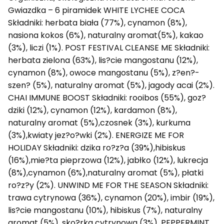
Gwiazdka – 6 piramidek WHITE LYCHEE COCA
Składniki: herbata biała (77%), cynamon (8%),
nasiona kokos (6%), naturalny aromat(5%), kakao
(3%), liczi (1%). POST FESTIVAL CLEANSE ME Składniki:
herbata zielona (63%), lis?cie mangostanu (12%),
cynamon (8%), owoce mangostanu (5%), z?en?-
szen? (5%), naturalny aromat (5%), jagody acai (2%).
CHAI IMMUNE BOOST Składniki: rooibos (55%), goz?
dziki (12%), cynamon (12%), kardamon (8%),
naturalny aromat (5%),czosnek (3%), kurkuma
(3%),kwiaty jez?o?wki (2%). ENERGIZE ME FOR
HOLIDAY Składniki: dzika ro?z?a (39%),hibiskus
(16%),mie?ta pieprzowa (12%), jabłko (12%), lukrecja
(8%),cynamon (6%),naturalny aromat (5%), płatki
ro?z?y (2%). UNWIND ME FOR THE SEASON Składniki:
trawa cytrynowa (36%), cynamon (20%), imbir (19%),
lis?cie mangostanu (10%), hibiskus (7%), naturalny
aromat (5%), sko?rka cytrynowa (3%). PEPPERMINT