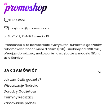
91 404 0557
zapytania@promoshop.pl
ul. Staffa 12, 71-149 Szczecin, PL
Promoshop.pl to bezpośredni dystrybutor i hurtownia gadżetów
reklamowych z nadrukiem dla firm (B2B). Działamy od 1998 roku,
oferując doradztwo, znakowanie i dystrybucję w modelu Gifting
as a Service.
Linki w stopce
JAK ZAMÓWIĆ?
Jak zamówić gadżety?
Wizualizacje Nadruku
Doradcy Gadżetowi
Terminy Realizacji
Zamawianie próbek