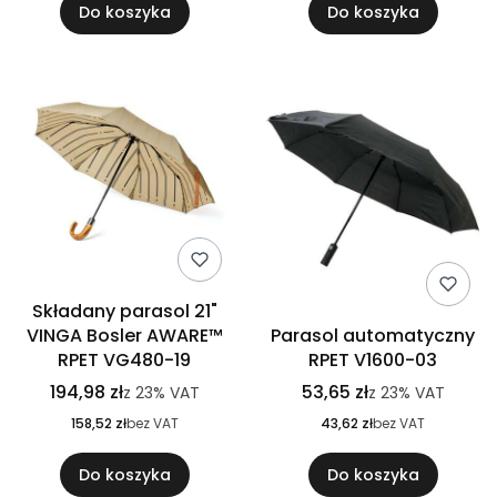
Do koszyka
Do koszyka
Składany parasol 21"
VINGA Bosler AWARE™
Parasol automatyczny
RPET VG480-19
RPET V1600-03
194,98 zł
53,65 zł
z
23%
VAT
z
23%
VAT
158,52 zł
bez VAT
43,62 zł
bez VAT
Do koszyka
Do koszyka