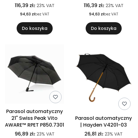
116,39 zł
116,39 zł
z
23%
VAT
z
23%
VAT
94,63 zł
bez VAT
94,63 zł
bez VAT
Do koszyka
Do koszyka
Parasol automatyczny
21" Swiss Peak Vito
Parasol automatyczny
AWARE™ RPET P850.7301
| Hayden V4201-03
96,89 zł
26,81 zł
z
23%
VAT
z
23%
VAT