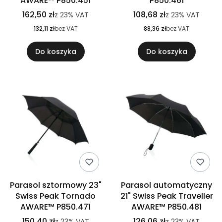
AWARE™ P850.451
P850.461
162,50 zł
108,68 zł
z
23%
VAT
z
23%
VAT
132,11 zł
bez VAT
88,36 zł
bez VAT
Do koszyka
Do koszyka
Parasol sztormowy 23"
Parasol automatyczny
Swiss Peak Tornado
21" Swiss Peak Traveller
AWARE™ P850.471
AWARE™ P850.481
150,40 zł
126,06 zł
z
23%
VAT
z
23%
VAT