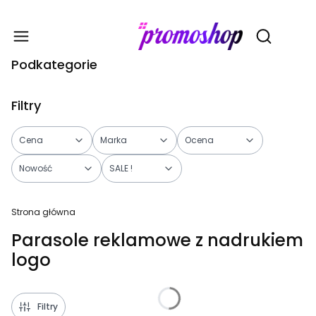
Gadże
Otwórz wy
Podkategorie
Filtry
Cena
Marka
Ocena
Nowość
SALE !
Koniec filtrów
Strona główna
Parasole reklamowe z nadrukiem
logo
Filtry