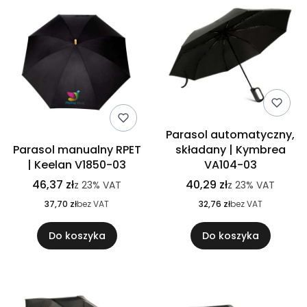
Parasol automatyczny,
Parasol manualny RPET
składany | Kymbrea
| Keelan V1850-03
VA104-03
46,37 zł
40,29 zł
z
23%
VAT
z
23%
VAT
37,70 zł
bez VAT
32,76 zł
bez VAT
Do koszyka
Do koszyka