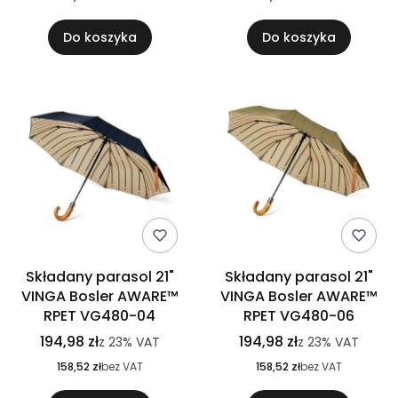
Do koszyka
Do koszyka
Składany parasol 21"
Składany parasol 21"
VINGA Bosler AWARE™
VINGA Bosler AWARE™
RPET VG480-04
RPET VG480-06
194,98 zł
194,98 zł
z
23%
VAT
z
23%
VAT
158,52 zł
bez VAT
158,52 zł
bez VAT