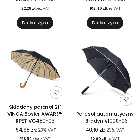
122,28 zł
bez VAT
102,49 zł
bez VAT
Do koszyka
Do koszyka
Składany parasol 21"
VINGA Bosler AWARE™
Parasol automatyczny
RPET VG480-03
| Bradyn V1000-03
194,98 zł
40,10 zł
z
23%
VAT
z
23%
VAT
158,52 zł
bez VAT
32,60 zł
bez VAT