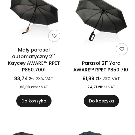
Mały parasol
automatyczny 21"
Kaycey AWARE™ RPET
Parasol 21" Yara
P850.7001
AWARE™ RPET P850.7101
83,74 zł
91,89 zł
z
23%
VAT
z
23%
VAT
68,08 zł
bez VAT
74,71 zł
bez VAT
Do koszyka
Do koszyka