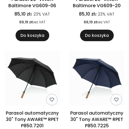
Baltimore VG609-06
Baltimore VG609-20
85,10 zł
85,10 zł
z
23%
VAT
z
23%
VAT
69,19 zł
bez VAT
69,19 zł
bez VAT
Do koszyka
Do koszyka
Parasol automatyczny
Parasol automatyczny
30" Tony AWARE™ RPET
30" Tony AWARE™ RPET
P850.7201
P850.7225