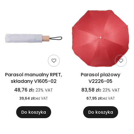
Parasol manualny RPET,
Parasol plażowy
składany V1605-02
V2226-05
48,76 zł
83,58 zł
z
23%
VAT
z
23%
VAT
39,64 zł
bez VAT
67,95 zł
bez VAT
Do koszyka
Do koszyka