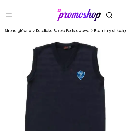
Gadże
Otwórz wy
Strona główna
Katolicka Szkoła Podstawowa
Rozmiary chłopięce