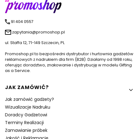
91 404 0557
zapytania@promoshop.pl
ul. Staffa 12, 71-149 Szczecin, PL
Promoshop.pl to bezpośredni dystrybutor i hurtownia gadżetów
reklamowych z nadrukiem dla firm (B2B). Działamy od 1998 roku,
oferując doradztwo, znakowanie i dystrybucję w modelu Gifting
as a Service.
Linki w stopce
JAK ZAMÓWIĆ?
Jak zamówić gadżety?
Wizualizacje Nadruku
Doradcy Gadżetowi
Terminy Realizacji
Zamawianie próbek
Jakość i Reklamacje