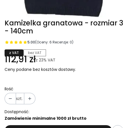
Kamizelka granatowa - rozmiar 3
- 140cm
5.00
(Oceny: 6 Recenzje: 0)
z VAT
bez VAT
112,91 zł
z
23%
VAT
Ceny podane bez kosztów dostawy.
Ilość
szt.
Dostępność:
Zamówienie minimalne 1000 zł brutto