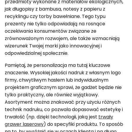
przedmioty wykonane z materiałów ekologicznych,
jak długopisy z bambusa, notesy z papieru z
recyklingu czy torby bawełniane. Tego typu
prezenty nie tylko odpowiadają na rosnące
oczekiwania konsumentów związane ze
zrównoważonym rozwojem, ale także wzmacniają
wizerunek Twojej marki jako innowacyjnej i
odpowiedzialnej społecznie.
Pamiętaj, że personalizacja ma tutaj kluczowe
znaczenie. Wysokiej jakości nadruk z własnym logo
firmy, chwytliwym hasłem lub indywidualnym
projektem graficznym sprawi, że gadżet będzie nie
tylko praktyczny, ale również wyjątkowy.
Asortyment można znakować przy użyciu różnych
technik nadruku, co pozwala dopasować estetykę i
trwałość (np. dzięki technologii, jaką jest
trwały
grawer laserowy
) do specyfiki produktu. To sposób
na to, by wyróżnić się w oczach klienta i na długo