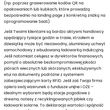
(np. poprzez grawerowanie kodów QR na
opakowaniach lub kubkach, które prowadzą
bezpośrednio na landing page z konkretną zniżką na
oprogramowanie SaaS).
Jeśli Twoimi klientami są bardzo aktywni handlowcy
spędzający tysiące godzin w trasie, strzałem w
dziesiątkę może być niezawodny, aluminiowy uchwyt
samochodowy z wbudowaną ładowarką indukcyjną.
Jeśli natomiast celujesz w dyrektorów finansowych,
pomyśl o absolutnie bezkompromisowej jakości
piórach wiecznych lub skórzanych, ekskluzywnych
etui na dokumenty podróżne z systemem
zabezpieczającym karty RFID. Jeśli zaś Twoja firma
opiera swój wizerunek o fundusze unijne i OZE –
idealnym wyborem będą stacje pogodowe z
drewna, notesy z recyklingowanych jabłek czy
ładowarki solarne. To deklaracja wartości i spójność