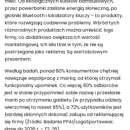
mieć. Od ekologicznych kubków bambusowych,
przez powerbanki zasilane energią słoneczną, po
głośniki Bluetooth i lokalizatory kluczy – to produkty,
które rozwiązują codzienne problemy. Wśród tych
różnorodnych produktach można umieścić logo
firmy, co dodatkowo zwiększa ich wartość
marketingową. Ich siła tkwi w tym, że nie są
postrzegane jako reklama. Są wartościowym
prezentem.
Według badań, ponad 80% konsumentów chętniej
nawiązuje współpracę z marką, od której otrzymali
funkcjonalny upominek. Co więcej, 80% odbiorców
jest w stanie przypomnieć sobie nazwę i przesłanie
marki po otrzymaniu gadżetu (w przypadku odzieży
wierzchniej to nawet 85%), a 72% użytkowników jest
bardziej skłonnych dokonać zakupu od reklamującej
się firmy (Źródło: Badania PPAI/LogoSportswear,
dane do 2026 r. - Z2, Z6)