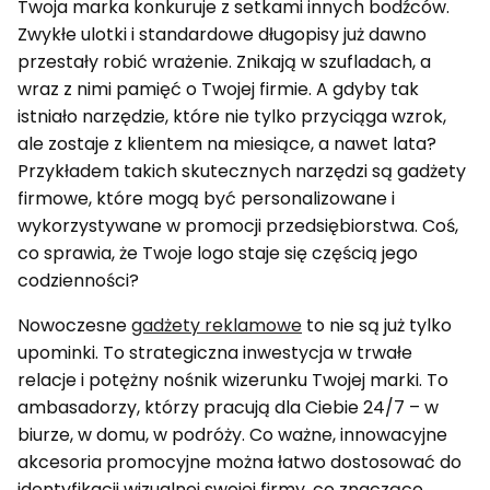
Twoja marka konkuruje z setkami innych bodźców.
Zwykłe ulotki i standardowe długopisy już dawno
przestały robić wrażenie. Znikają w szufladach, a
wraz z nimi pamięć o Twojej firmie. A gdyby tak
istniało narzędzie, które nie tylko przyciąga wzrok,
ale zostaje z klientem na miesiące, a nawet lata?
Przykładem takich skutecznych narzędzi są gadżety
firmowe, które mogą być personalizowane i
wykorzystywane w promocji przedsiębiorstwa. Coś,
co sprawia, że Twoje logo staje się częścią jego
codzienności?
Nowoczesne
gadżety reklamowe
to nie są już tylko
upominki. To strategiczna inwestycja w trwałe
relacje i potężny nośnik wizerunku Twojej marki. To
ambasadorzy, którzy pracują dla Ciebie 24/7 – w
biurze, w domu, w podróży. Co ważne, innowacyjne
akcesoria promocyjne można łatwo dostosować do
identyfikacji wizualnej swojej firmy, co znacząco