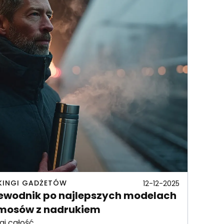
KINGI GADŻETÓW
12-12-2025
ewodnik po najlepszych modelach
mosów z nadrukiem
aj całość