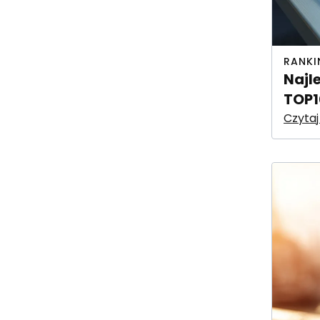
RANKI
Najl
TOP1
Czytaj