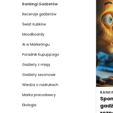
Rankingi Gadżetów
Recenzje gadżetów
Świat Kubków
Moodboardy
AI w Marketingu
Poradnik Kupującego
Gadżety z misją
Gadżety sezonowe
Wiedza o nadrukach
RANKI
Marka pracodawcy
Spon
gadż
Ekologia
rozp