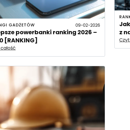
RAN
Jak
NGI GADŻETÓW
09-02-2026
epsze powerbanki ranking 2026 –
z n
0 [RANKING]
Czyt
 całość