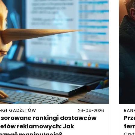
NGI GADŻETÓW
RAN
26-04-2026
sorowane rankingi dostawców
Prz
etów reklamowych: Jak
ter
oznać manipulację?
Czyt