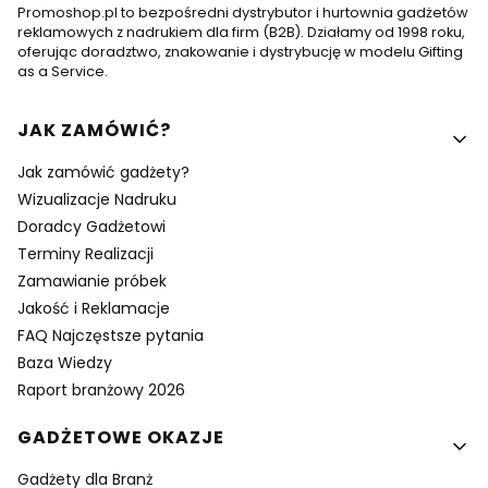
Promoshop.pl to bezpośredni dystrybutor i hurtownia gadżetów
reklamowych z nadrukiem dla firm (B2B). Działamy od 1998 roku,
oferując doradztwo, znakowanie i dystrybucję w modelu Gifting
as a Service.
Linki w stopce
JAK ZAMÓWIĆ?
Jak zamówić gadżety?
Wizualizacje Nadruku
Doradcy Gadżetowi
Terminy Realizacji
Zamawianie próbek
Jakość i Reklamacje
FAQ Najczęstsze pytania
Baza Wiedzy
Raport branżowy 2026
GADŻETOWE OKAZJE
Gadżety dla Branż