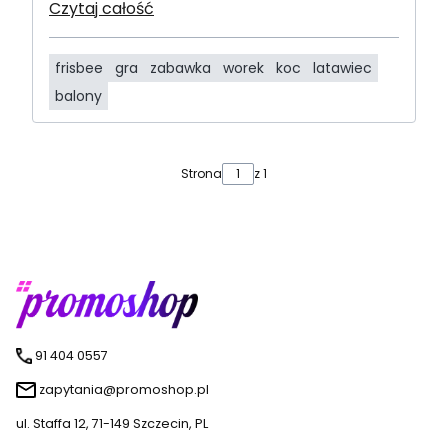
Czytaj całość
frisbee
gra
zabawka
worek
koc
latawiec
balony
Strona
z 1
91 404 0557
zapytania@promoshop.pl
ul. Staffa 12, 71-149 Szczecin, PL