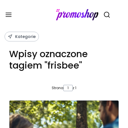
Gadże
Otwórz wy
Kategorie
Wpisy oznaczone
tagiem "frisbee"
Strona
z 1